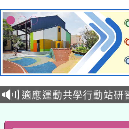
本校115學年度第2次
適應運動共學行動站研
招甄選結果公告(無人
本館辦理115年度閱讀
招)
科技賦能─人工智慧(AI
暨閱讀推動專業研習