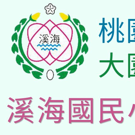
桃
大
溪海國民