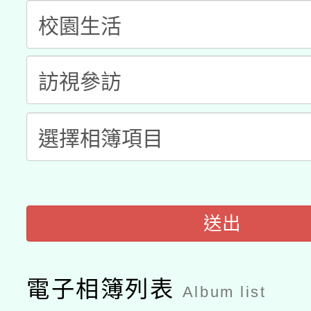
科技賦能─人工智慧(AI
暨閱讀推動專業研習
A3數位素養講師名單
礎課程
「數位內容與教學軟體線
有關大陸委員會函釋公
pilot」
轉知經濟部水利署委託
薪期間赴陸應申請許可
115年8月22日(星期六)
業技術研究院辦理「11
2026年桃園地景藝術
送出
桃園市孔廟祈福系列活
用水績優單位及節水達
開 智慧啟航」
動」
電子相簿列表
Album list