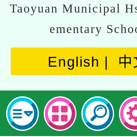
Taoyuan Municipal Hs
ementary Scho
English
中