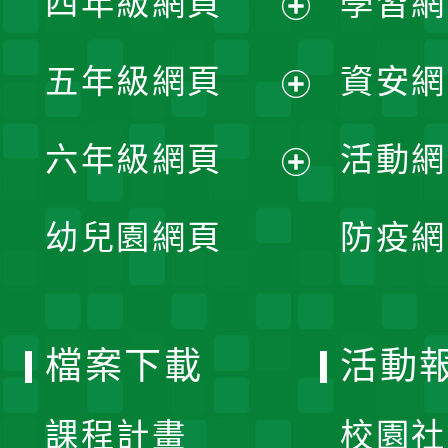
四年級網頁
學習網
選
開
展
單
五年級網頁
資安網
選
開
展
單
六年級網頁
活動網
選
開
展
單
幼兒園網頁
防疫網
選
開
單
選
檔案下載
活動
單
課程計畫
校園社