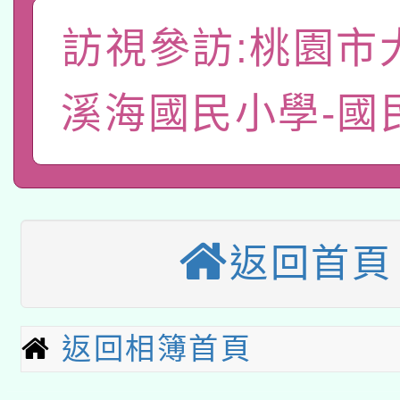
A3數位素養講師名單
礎課程
訪視參訪:桃園市
「數位內容與教學軟體線
溪海國民小學-國
有關大陸委員會函釋公
pilot」
轉知經濟部水利署委託
薪期間赴陸應申請許可
115年8月22日(星期六)
業技術研究院辦理「11
2026年桃園地景藝術
桃園市孔廟祈福系列活
用水績優單位及節水達
返回首頁
本校115學年度第2次
開 智慧啟航」
動」
適應運動共學行動站研
招甄選結果公告(無人
返回相簿首頁
本館辦理115年度閱讀
招)