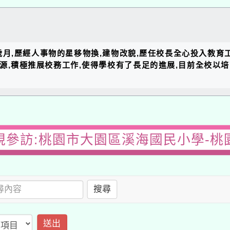
的歲月,歷經人事物的星移物換,建物改貌,歷任校長全心投入教育
資源,積極推展校務工作,使得學校有了長足的進展,目前全校以
視參訪:桃園市大園區溪海國民小學-桃
搜尋
送出