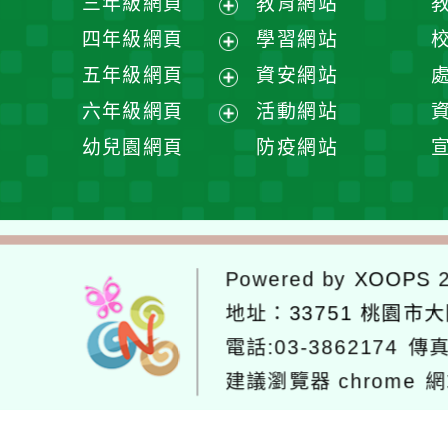
三年級網頁
教育網站
選
開
展
四年級網頁
學習網站
單
選
開
展
五年級網頁
資安網站
單
選
開
展
六年級網頁
活動網站
單
選
開
展
幼兒園網頁
防疫網站
單
選
開
單
選
單
Powered by
XOOPS
2
地址：
33751 桃園市
電話:03-3862174
傳真
建議瀏覽器 chrome
網
網站設計：
Neil網站設計