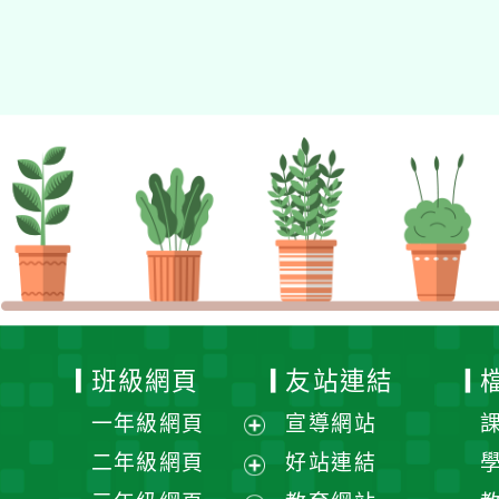
Xoops
網站設計
：
N
Xoops網站設計者：
班級網頁
友站連結
一年級網頁
宣導網站
展
二年級網頁
好站連結
開
展