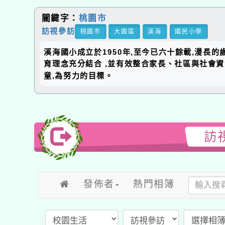
關鍵字：
桃園市
訪視參訪
桃園市
大園區
溪海
國民小學
溪海國小成立於1950年,至今已六十餘載,漫長
育理念充分結合 ,並有效整合家長、社區與社會
童,為努力的目標。
訪
發佈者
熱門相簿