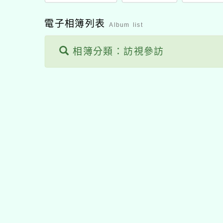
電子相簿列表
Album list
相簿分類：訪視參訪
佈景版本：
neilhhes
適用瀏覽器：Edge、Goo
Xoops版本：
XOOPS