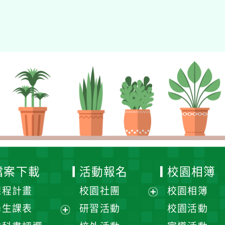
eil網站設計工坊
徐嘉裕 Neil hsu
檔案下載
活動報名
校園相簿
課程計畫
校園社團
校園相簿
展
學生課表
研習活動
校園活動
開
展