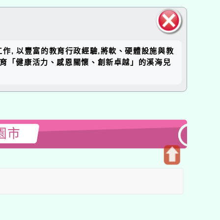
關閉區
工作, 以豐富的教育行政經驗,將軟、硬體設施與教
塊
培育「健康活力、感恩關懷、創新卓越」的溪海兒
園市
開
啟
上
方
區