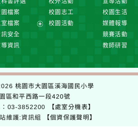
教科書評選
校外活動
宣導活動
選
開
校園檔案
校園志工
校園生活
單
選
處室檔案
校園活動
媒體報導
單
展
資訊安全
競賽活動
開
宣導資訊
教師研習
選
單
026
桃園市大園區溪海國民小學
大園區和平西路一段420號
：03-3852200
【處室分機表】
站維護:資訊組
【個資保護聲明】