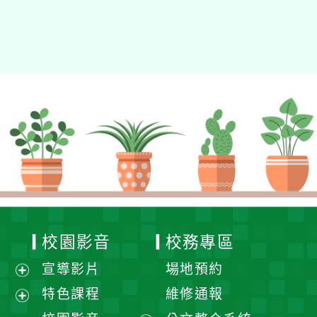
校園影音
校務專區
宣導影片
場地預約
展
特色課程
維修通報
開
展