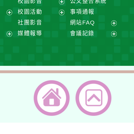
校園影音
公文整合系統
選
開
展
校園活動
事項通報
單
選
開
展
展
社團影音
網站FAQ
單
選
開
開
展
媒體報導
會議記錄
單
選
選
開
展
展
單
單
選
開
開
單
選
選
單
單
返回首頁
返回頂端