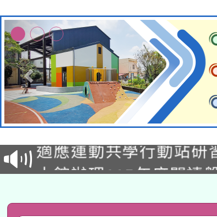
本校115學年度第2次
適應運動共學行動站研
招甄選結果公告(無人
本館辦理115年度閱讀
招)
科技賦能─人工智慧(AI
暨閱讀推動專業研習