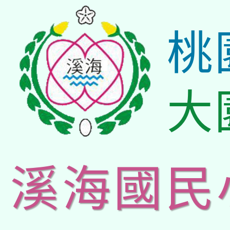
桃
大
溪海國民