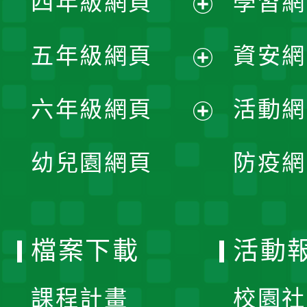
四年級網頁
學習網
選
開
展
單
五年級網頁
資安網
選
開
展
單
六年級網頁
活動網
選
開
展
單
幼兒園網頁
防疫網
選
開
單
選
檔案下載
活動
單
課程計畫
校園社