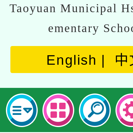
Taoyuan Municipal Hs
ementary Scho
English
中