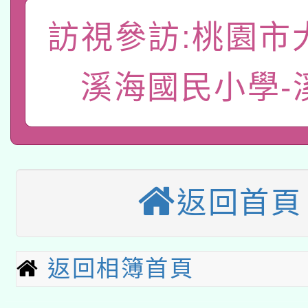
A3數位素養講師名單
礎課程
訪視參訪:桃園市
「數位內容與教學軟體線
有關大陸委員會函釋公
pilot」
溪海國民小學-
轉知經濟部水利署委託
薪期間赴陸應申請許可
115年8月22日(星期六)
業技術研究院辦理「11
2026年桃園地景藝術
桃園市孔廟祈福系列活
用水績優單位及節水達
返回首頁
本校115學年度第2次
開 智慧啟航」
動」
適應運動共學行動站研
招甄選結果公告(無人
返回相簿首頁
本館辦理115年度閱讀
招)