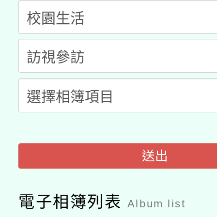
科技賦能─人工智慧(AI
暨閱讀推動專業研習
A3數位素養講師名單
礎課程
「數位內容與教學軟體線
有關大陸委員會函釋公
pilot」
轉知經濟部水利署委託
薪期間赴陸應申請許可
115年8月22日(星期六)
業技術研究院辦理「11
2026年桃園地景藝術
桃園市孔廟祈福系列活
用水績優單位及節水達
送出
開 智慧啟航」
動」
電子相簿列表
Album list