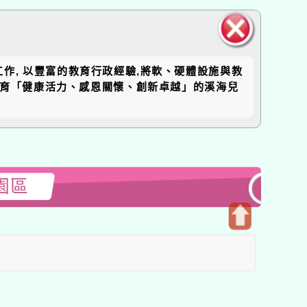
關閉區
工作, 以豐富的教育行政經驗,將軟、硬體設施與教
塊
培育「健康活力、感恩關懷、創新卓越」的溪海兒
園區
開
啟
上
方
區