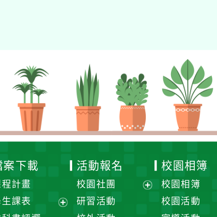
eil網站設計工坊
徐嘉裕 Neil hsu
檔案下載
活動報名
校園相簿
課程計畫
校園社團
校園相簿
展
學生課表
研習活動
校園活動
開
展