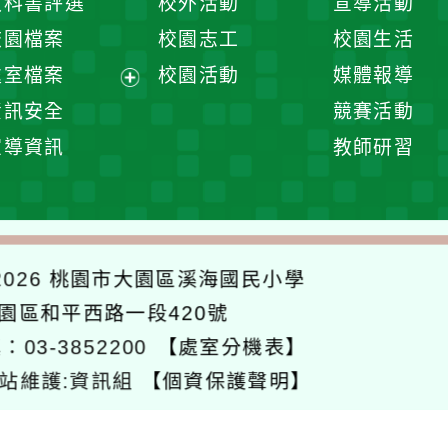
教科書評選
校外活動
宣導活動
選
開
校園檔案
校園志工
校園生活
單
選
處室檔案
校園活動
媒體報導
單
展
資訊安全
競賽活動
開
宣導資訊
教師研習
選
單
026
桃園市大園區溪海國民小學
大園區和平西路一段420號
：03-3852200
【處室分機表】
站維護:資訊組
【個資保護聲明】