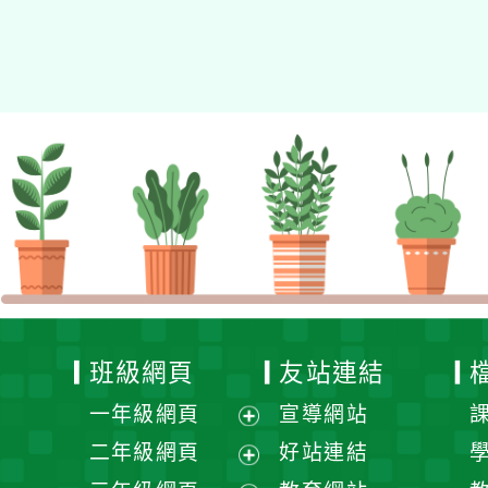
Xoops
網站設計
：
N
Xoops網站設計者：
班級網頁
友站連結
一年級網頁
宣導網站
展
二年級網頁
好站連結
開
展