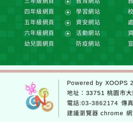
三年級網頁
教育網站
選
開
展
四年級網頁
學習網站
單
選
開
展
五年級網頁
資安網站
單
選
開
展
六年級網頁
活動網站
單
選
開
展
幼兒園網頁
防疫網站
單
選
開
單
選
單
Powered by
XOOPS
2
地址：
33751 桃園市
電話:03-3862174
傳真
建議瀏覽器 chrome
網
網站設計：
Neil網站設計