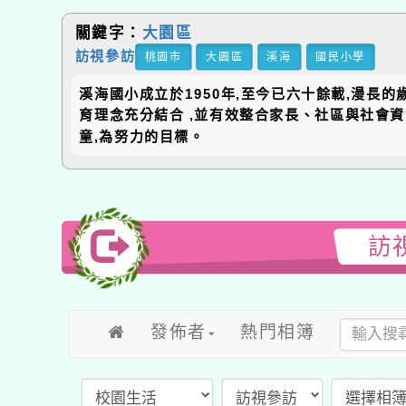
關鍵字：
大園區
訪視參訪
桃園市
大園區
溪海
國民小學
溪海國小成立於1950年,至今已六十餘載,漫長
育理念充分結合 ,並有效整合家長、社區與社會
童,為努力的目標。
訪
發佈者
熱門相簿