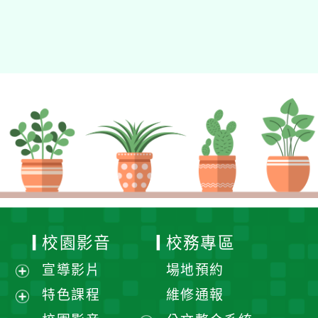
校園影音
校務專區
宣導影片
場地預約
展
特色課程
維修通報
開
展