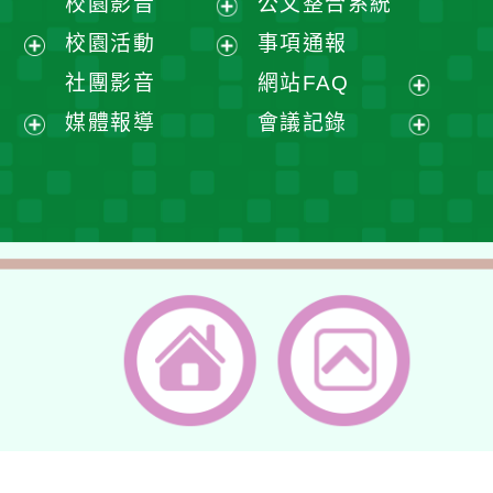
校園影音
公文整合系統
選
開
展
校園活動
事項通報
單
選
開
展
展
社團影音
網站FAQ
單
選
開
開
展
媒體報導
會議記錄
單
選
選
開
展
展
單
單
選
開
開
單
選
選
單
單
返回首頁
返回頂端