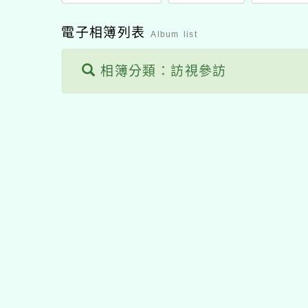
電子相簿列表
Album list
相簿分類：訪視參訪
佈景版本：
neilhhes
適用瀏覽器：Edge、Goo
Xoops版本：
XOOPS