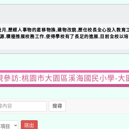
的歲月,歷經人事物的星移物換,建物改貌,歷任校長全心投入教育
資源,積極推展校務工作,使得學校有了長足的進展,目前全校以
視參訪:桃園市大園區溪海國民小學-大
搜尋
送出