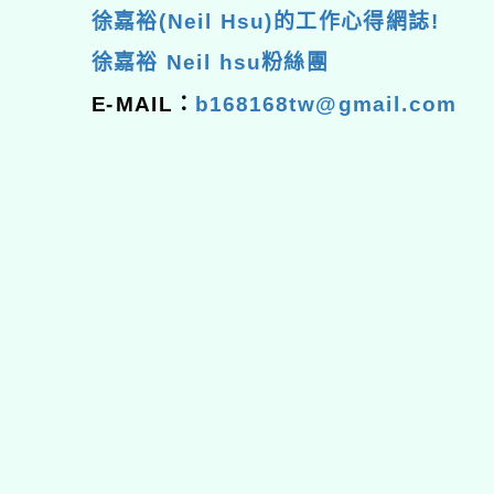
徐嘉裕(Neil Hsu)的工作心得網誌!
徐嘉裕 Neil hsu粉絲團
E-MAIL：
b168168tw@gmail.com
佈景版本：
neilhhes
適用瀏覽器：Edge、Goo
Xoops版本：
XOOPS
Xoops
網站設計
：
N
Xoops網站設計者：