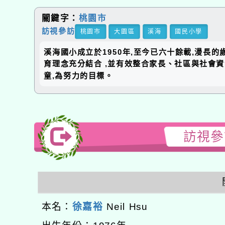
關鍵字：
桃園市
訪視參訪
桃園市
大園區
溪海
國民小學
溪海國小成立於1950年,至今已六十餘載,漫長
育理念充分結合 ,並有效整合家長、社區與社會
童,為努力的目標。
訪視參訪
本名：
徐嘉裕
Neil Hsu