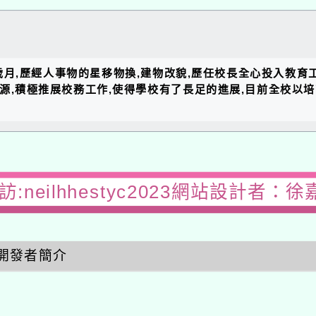
的歲月,歷經人事物的星移物換,建物改貌,歷任校長全心投入教育
資源,積極推展校務工作,使得學校有了長足的進展,目前全校以
:neilhhestyc2023網站設計者：徐
開發者簡介