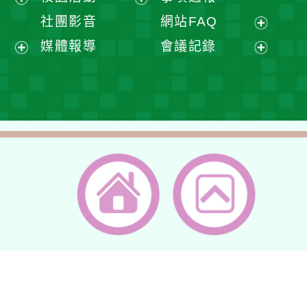
單
選
開
展
展
社團影音
網站FAQ
單
選
開
開
展
媒體報導
會議記錄
單
選
選
開
展
展
單
單
選
開
開
單
選
選
單
單
返回首頁
返回頂端