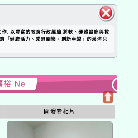
關閉區
工作, 以豐富的教育行政經驗,將軟、硬體設施與教
塊
培育「健康活力、感恩關懷、創新卓越」的溪海兒
嘉裕 Ne
開
開發者相片
啟
上
方
區