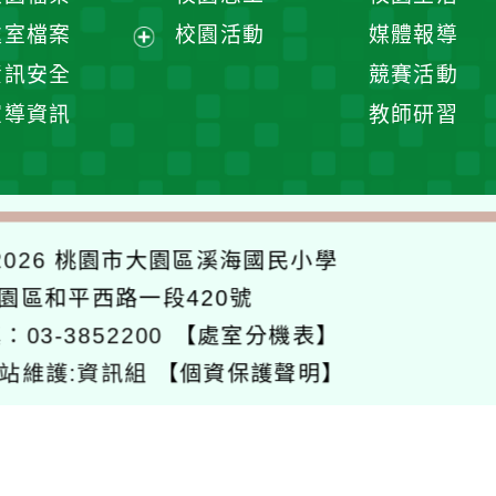
單
選
處室檔案
校園活動
媒體報導
單
展
資訊安全
競賽活動
開
宣導資訊
教師研習
選
單
026
桃園市大園區溪海國民小學
大園區和平西路一段420號
：03-3852200
【處室分機表】
站維護:資訊組
【個資保護聲明】