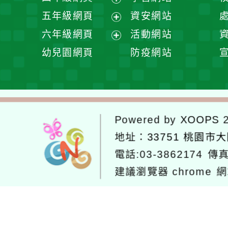
單
選
開
展
五年級網頁
資安網站
單
選
開
展
六年級網頁
活動網站
單
選
開
展
幼兒園網頁
防疫網站
單
選
開
單
選
單
Powered by
XOOPS
2
地址：
33751 桃園市
電話:03-3862174
傳真
建議瀏覽器 chrome
網
網站設計：
Neil網站設計
工坊