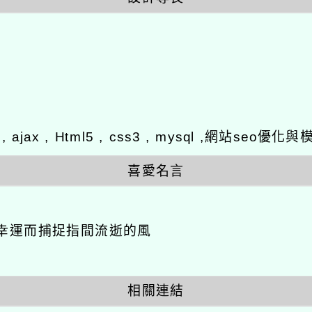
y , ajax , Html5 , css3 , mysql ,網站se
喜愛名言
幸運而捕捉指間流逝的風
相關連結