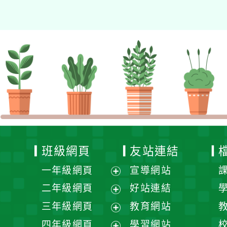
班級網頁
友站連結
一年級網頁
宣導網站
展
二年級網頁
好站連結
開
展
三年級網頁
教育網站
選
開
展
四年級網頁
學習網站