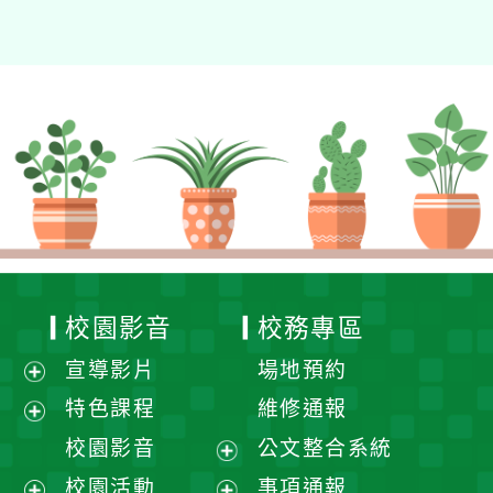
校園影音
校務專區
宣導影片
場地預約
展
特色課程
維修通報
開
展
校園影音
公文整合系統
選
開
展
校園活動
事項通報