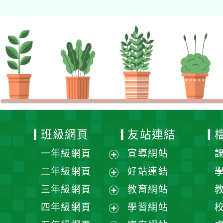
班級網頁
友站連結
一年級網頁
宣導網站
展
二年級網頁
好站連結
開
展
三年級網頁
教育網站
選
開
展
四年級網頁
學習網站
單
選
開
展