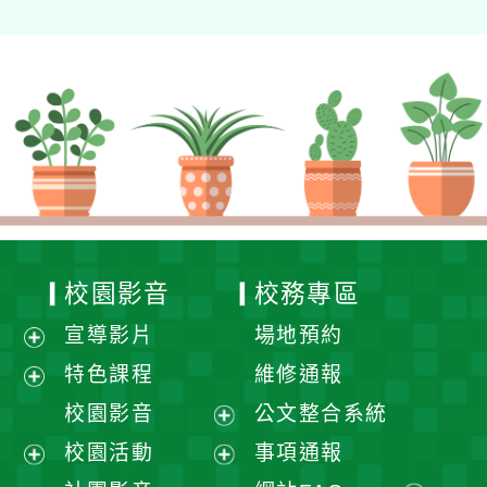
校園影音
校務專區
宣導影片
場地預約
展
特色課程
維修通報
開
展
校園影音
公文整合系統
選
開
展
校園活動
事項通報
單
選
開
展
展