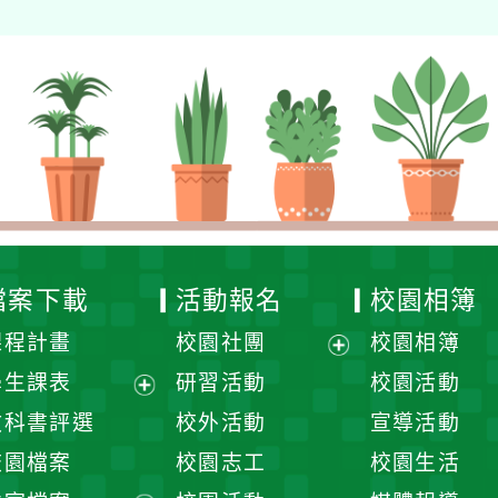
檔案下載
活動報名
校園相簿
課程計畫
校園社團
校園相簿
展
學生課表
研習活動
校園活動
開
展
教科書評選
校外活動
宣導活動
選
開
校園檔案
校園志工
校園生活
單
選