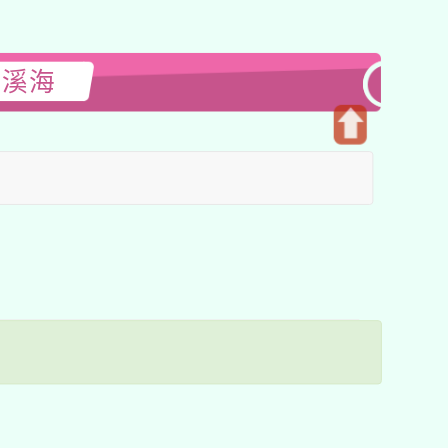
閱溪海
開
啟
上
方
區
塊