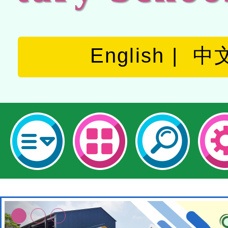
English
中