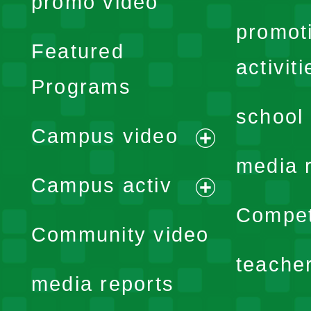
promo video
promot
Featured
activiti
Programs
school 
Campus video
expand
media 
Campus activ
menu
expand
Compet
Community video
menu
teache
media reports