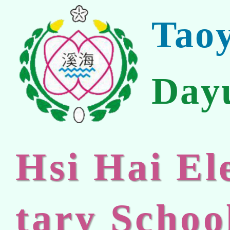
Tao
Day
Hsi Hai E
tary Schoo