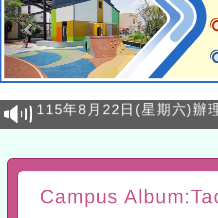
轉知經濟部水利署委託財
研究院辦理「115年表揚
115年8月22日(星期六)辦
位及節水達人選拔活動」
市孔廟祈福系列活動—儒門
2026年桃園地景藝術節教
航」
「2026桃園藝術巡演」活
宜
轉知教育部國民及學前教
Campus Album:Ta
灣師範大學辦理「114至1
函轉國家教育研究院中心辦