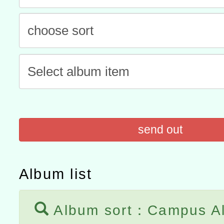
灣師範大學辦理「114至1
函轉國家教育研究院中心辦
進學校輔導計畫師資專業
民族教育政策研討會「原
轉知教育部國民及學前教
計畫
趨勢與發展」
政府教育局辦理「115年
函轉國立臺灣師範大學辦
研習實施計畫－夢的N次方
臺北學習中心115年度第2
轉知有關國立成功大學辦
北場」計畫
班」招生簡章及EDM
共融平台-教案暨教學示範
教育部國民及學前教育署「11
send out
章
COVID-19疫苗接種計畫
擴大為「滿6個月以上尚未
Album list
措施，延長至115年9月28
Album sort：Campus A