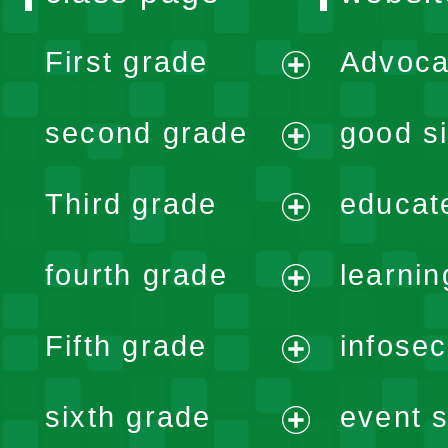
First grade
Advoca
expand
second grade
good si
menu
expand
Third grade
educat
menu
expand
fourth grade
learnin
menu
expand
Fifth grade
infose
menu
expand
sixth grade
event s
menu