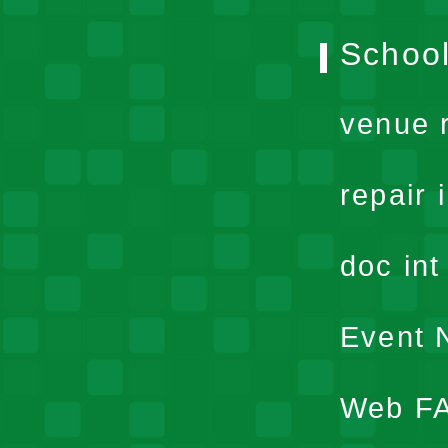
School
venue 
repair 
doc in
Event N
Web F