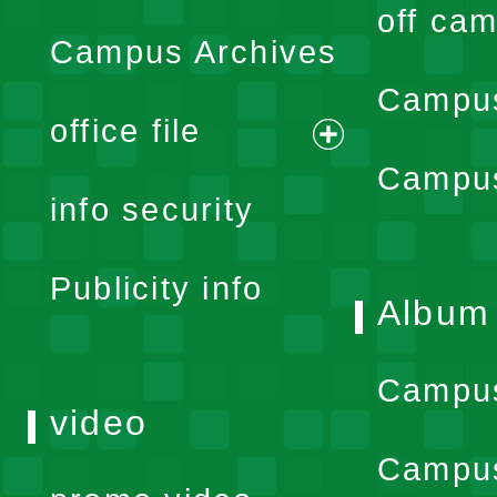
off cam
Campus Archives
Campus
office file
expand
Campus
info security
menu
Publicity info
Album
Campu
video
Campus