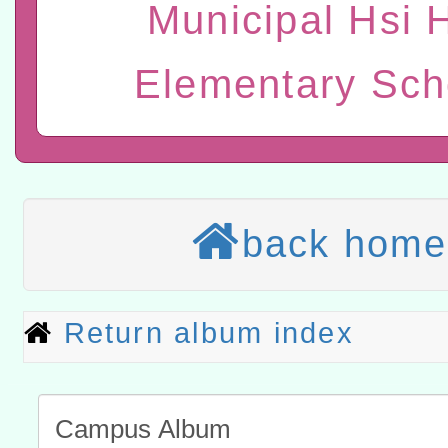
進學校輔導計畫師資專業
民族教育政策研討會「原
Municipal Hsi 
轉知教育部國民及學前教
計畫
趨勢與發展」
政府教育局辦理「115年
函轉國立臺灣師範大學辦
Elementary Sch
研習實施計畫－夢的N次方
臺北學習中心115年度第2
轉知有關國立成功大學辦
北場」計畫
班」招生簡章及EDM
共融平台-教案暨教學示範
教育部國民及學前教育署「11
章
COVID-19疫苗接種計畫
轉知經濟部水利署委託財
back home
擴大為「滿6個月以上尚未
研究院辦理「115年表揚
115年8月22日(星期六)辦
措施，延長至115年9月28
位及節水達人選拔活動」
市孔廟祈福系列活動—儒門
2026年桃園地景藝術節教
Return album index
航」
「2026桃園藝術巡演」活
宜
轉知教育部國民及學前教