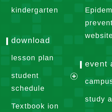
expand
kindergarten
Epidem
menu
preven
websit
download
lesson plan
event 
student
campus
expand
schedule
menu
study a
Textbook ion