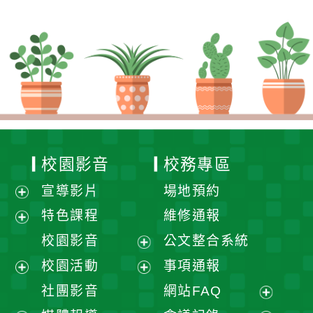
校園影音
校務專區
宣導影片
場地預約
展
特色課程
維修通報
開
展
校園影音
公文整合系統
選
開
展
校園活動
事項通報
單
選
開
展
展
社團影音
網站FAQ
單
選
開
開
展