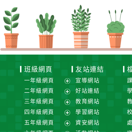
班級網頁
友站連結
一年級網頁
宣導網站
展
二年級網頁
好站連結
開
展
三年級網頁
教育網站
選
開
展
四年級網頁
學習網站
單
選
開
展
五年級網頁
資安網站
單
選
開
展