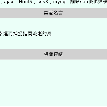
y , ajax , Html5 , css3 , mysql ,網站se
喜愛名言
幸運而捕捉指間流逝的風
相關連結