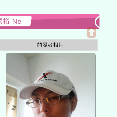
嘉裕 Ne
開
開發者相片
啟
上
方
區
塊
各