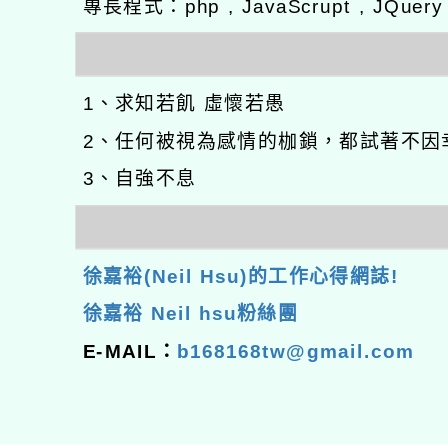
專長程式：php , JavaScrupt , JQuer
1、求知若飢 虛懷若愚
2、任何被視為感情的枷鎖，都試著不因
3、自強不息
徐嘉裕(Neil Hsu)的工作心得網誌!
徐嘉裕 Neil hsu粉絲團
E-MAIL：
b168168tw@gmail.com