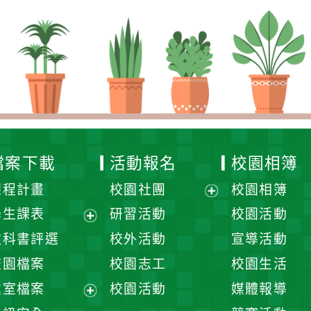
檔案下載
活動報名
校園相簿
課程計畫
校園社團
校園相簿
展
學生課表
研習活動
校園活動
開
展
教科書評選
校外活動
宣導活動
選
開
校園檔案
校園志工
校園生活
單
選
處室檔案
校園活動
媒體報導
單
展