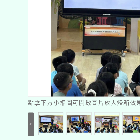
點擊下方小縮圖可開啟圖片放大燈箱效果 
<