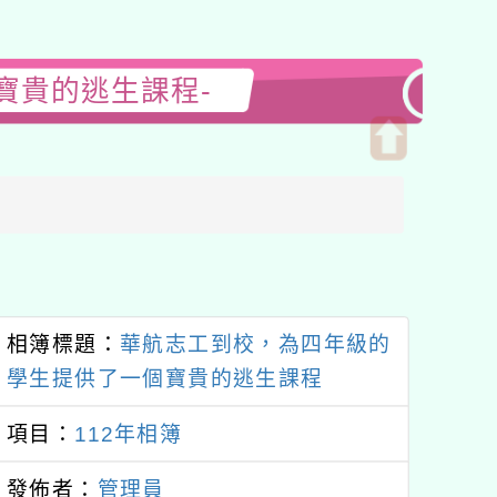
寶貴的逃生課程-
開
啟
上
方
區
塊
相簿標題：
華航志工到校，為四年級的
學生提供了一個寶貴的逃生課程
項目：
112年相簿
發佈者：
管理員