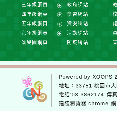
開
展
三年級網頁
教育網站
選
開
展
四年級網頁
學習網站
單
選
開
展
五年級網頁
資安網站
單
選
開
展
六年級網頁
活動網站
單
選
開
展
幼兒園網頁
防疫網站
單
選
開
單
選
單
Powered by
XOOPS
2
地址：
33751 桃園市
電話:03-3862174
傳真
建議瀏覽器 chrome
網
網站設計：
Neil網站設計