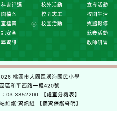
開
展
教科書評選
校外活動
宣導活動
選
開
校園檔案
校園志工
校園生活
單
選
處室檔案
校園活動
媒體報導
單
展
資訊安全
競賽活動
開
宣導資訊
教師研習
選
單
026
桃園市大園區溪海國民小學
大園區和平西路一段420號
：03-3852200
【處室分機表】
站維護:資訊組
【個資保護聲明】