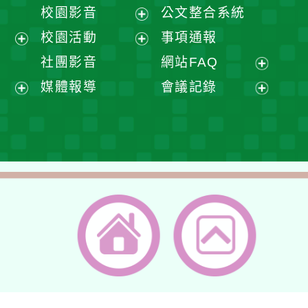
開
展
校園影音
公文整合系統
選
開
展
校園活動
事項通報
單
選
開
展
展
社團影音
網站FAQ
單
選
開
開
展
媒體報導
會議記錄
單
選
選
開
展
展
單
單
選
開
開
單
選
選
單
單
返回首頁
返回頂端