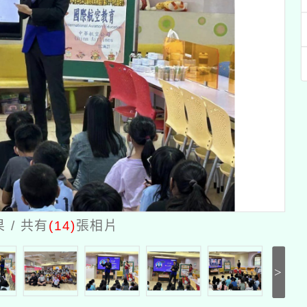
/ 共有
(14)
張相片
>