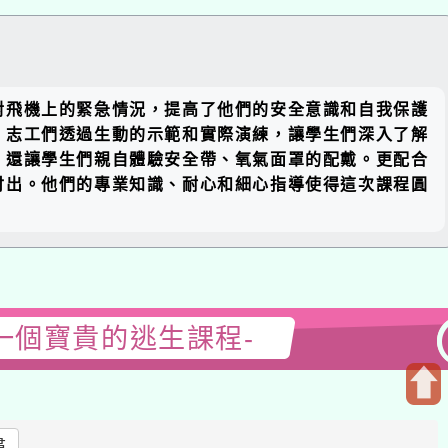
關閉區
對飛機上的緊急情況，提高了他們的安全意識和自我保護
塊
。志工們透過生動的示範和實際演練，讓學生們深入了解
，還讓學生們親自體驗安全帶、氧氣面罩的配戴。更配合
付出。他們的專業知識、耐心和細心指導使得這次課程圓
一個寶貴的逃生課程-
開
啟
尋