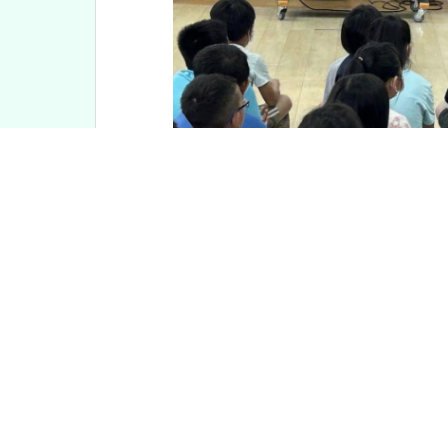
點擊下方小縮圖可開啟圖片放大燈箱效
<
相簿說明
感謝華航志工到校，為四年級的學生