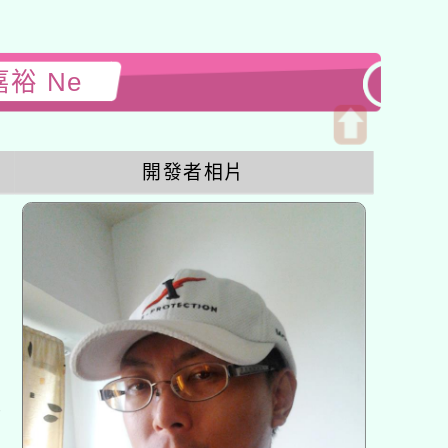
嘉裕 Ne
開
開發者相片
啟
上
方
區
塊
各