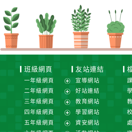
班級網頁
友站連結
一年級網頁
宣導網站
展
二年級網頁
好站連結
開
展
三年級網頁
教育網站
選
開
展
四年級網頁
學習網站
單
選
開
展
五年級網頁
資安網站
單
選
開
展