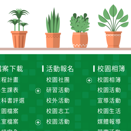
檔案下載
活動報名
校園相簿
課程計畫
校園社團
校園相簿
展
學生課表
研習活動
校園活動
開
展
教科書評選
校外活動
宣導活動
選
開
校園檔案
校園志工
校園生活
單
選
處室檔案
校園活動
媒體報導
單
展