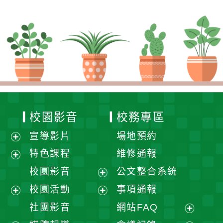
校園影音
校務專區
宣導影片
場地預約
展
特色課程
維修通報
開
展
校園影音
公文整合系統
選
開
展
校園活動
事項通報
單
選
開
展
展
社團影音
網站FAQ
單
選
開
開
展