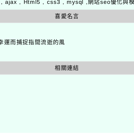
y , ajax , Html5 , css3 , mysql ,網站se
喜愛名言
幸運而捕捉指間流逝的風
相關連結