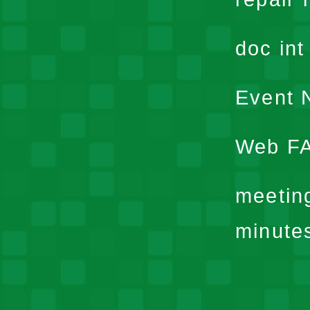
doc in
Event N
Web F
meetin
minute