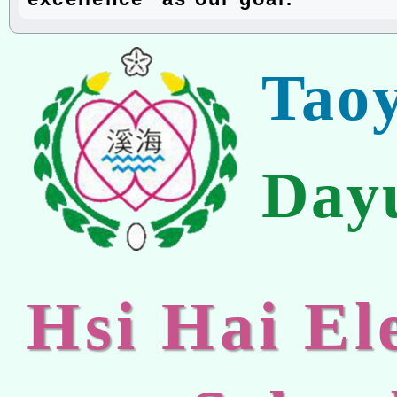
Tao
Day
Hsi Hai E