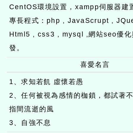
CentOS環境設置，xampp伺服器建
專長程式：php , JavaScrupt , JQuer
Html5 , css3 , mysql ,網站s
發。
喜愛名言
1、求知若飢 虛懷若愚
2、任何被視為感情的枷鎖，都試著
指間流逝的風
3、自強不息