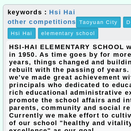
keywords：
Hsi Hai
other competitions
Taoyuan City
D
Hsi Hai
elementary school
HSI-HAI ELEMENTARY SCHOOL w
in 1950. As time goes by for more
years, things changed and buildi
rebuilt with the passing of years
we've made great achievement wit
principals who dedicated to educ
rich educational administrative e
promote the school affairs and in
parents, community and social r
Currently we make effort to culti
of our school "healthy and vitalit
excellence" as our goal.