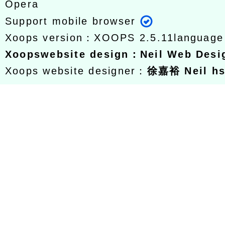
Opera
Support mobile browser
Xoops version：
XOOPS 2.5.11
languag
Xoops
website design
：
Neil Web Des
Xoops website designer：
徐嘉裕 Neil h