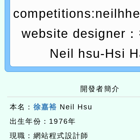
competitions:neilhh
赴陸應申請許可一案
轉知經濟部水利署委託財
研究院辦理「115年表揚
115年8月22日(星期六)辦
website designe
位及節水達人選拔活動」
市孔廟祈福系列活動—儒門
2026年桃園地景藝術節教
Neil hsu-Hsi H
航」
「2026桃園藝術巡演」活
宜
適應運動共學行動站研習
開發者簡介
本館辦理115年度閱讀磐
本名：
徐嘉裕
Neil Hsu
讀推動專業研習
科技賦能─人工智慧(AI)
出生年份：1976年
程
A3數位素養講師名單
現職：網站程式設計師
「數位內容與教學軟體線上課程