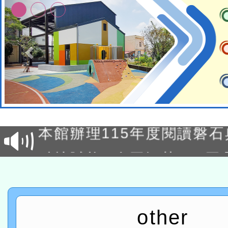
適應運動共學行動站研習
本館辦理115年度閱讀磐
讀推動專業研習
科技賦能─人工智慧(AI)
程
A3數位素養講師名單
「數位內容與教學軟體線上課程
other
t」
有關大陸委員會函釋公務