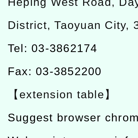
Heping West Road, Da
District, Taoyuan City,
Tel: 03-3862174
Fax: 03-3852200
【extension table】
Suggest browser chro