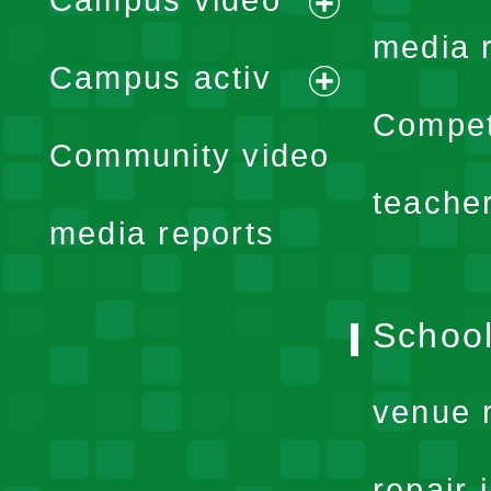
Campus video
expand
media 
Campus activ
menu
expand
Compet
Community video
menu
teache
media reports
School
venue 
repair 