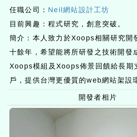
任職公司：
Neil網站設計工坊
t」
有關大陸委員會函釋公務
目前興趣：程式研究，創意突破。
赴陸應申請許可一案
轉知經濟部水利署委託財
簡介：本人致力於Xoops相關研究
研究院辦理「115年表揚
115年8月22日(星期六)辦
十餘年，希望能將所研發之技術開發
位及節水達人選拔活動」
市孔廟祈福系列活動—儒門
2026年桃園地景藝術節教
Xoops模組及Xoops佈景回饋給長
航」
「2026桃園藝術巡演」活
戶，提供台灣更優質的web網站架設
宜
開發者相片