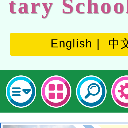
tary Schoo
English
中