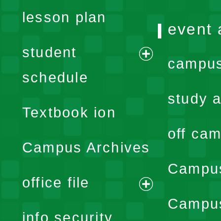
lesson plan
event 
student
campus
expand
schedule
menu
study a
Textbook ion
off cam
Campus Archives
Campus
office file
expand
Campus
info security