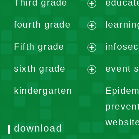
Third grade
educat
menu
expand
fourth grade
learnin
menu
expand
Fifth grade
infose
menu
expand
sixth grade
event s
menu
expand
kindergarten
Epidem
menu
preven
websit
download