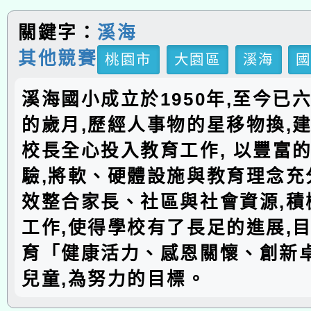
關鍵字：
溪海
其他競賽
桃園市
大園區
溪海
溪海國小成立於1950年,至今已
的歲月,歷經人事物的星移物換,建
校長全心投入教育工作, 以豐富
驗,將軟、硬體設施與教育理念充分
效整合家長、社區與社會資源,積
工作,使得學校有了長足的進展,
育「健康活力、感恩關懷、創新
兒童,為努力的目標。