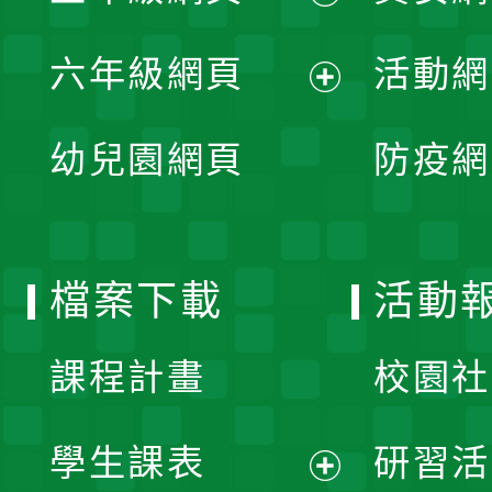
開
展
單
六年級網頁
活動網
選
開
展
單
幼兒園網頁
防疫網
選
開
單
選
檔案下載
活動
單
課程計畫
校園社
學生課表
研習活