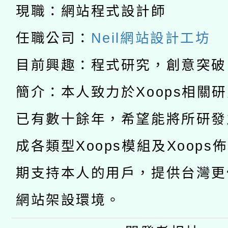
科技賦能─人工智慧(AI
暨閱讀推動專業研習
現職：網站程式設計師
A3數位素養講師名單
礎課程
任職公司：
Neil網站設計工坊
「數位內容與教學軟體線
目前興趣：程式研究，創意突破
有關大陸委員會函釋公
pilot」
簡介：本人致力於Xoops相關
轉知經濟部水利署委託
薪期間赴陸應申請許可
已有數十餘年，希望能將所研發
115年8月22日(星期六)
業技術研究院辦理「11
成各類型Xoops模組及Xoops
2026年桃園地景藝術
桃園市孔廟祈福系列活
用水績優單位及節水達
期支持本人的用戶，提供台灣更
開 智慧啟航」
動」
網站架設環境。