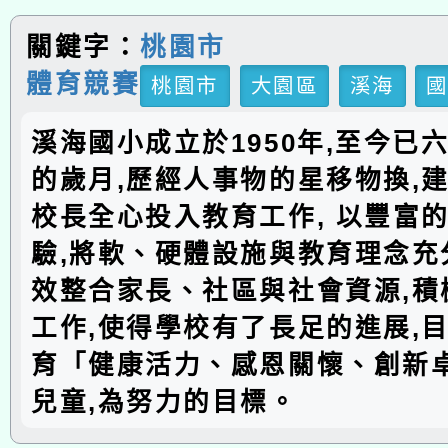
關鍵字：
桃園市
體育競賽
桃園市
大園區
溪海
溪海國小成立於1950年,至今已
的歲月,歷經人事物的星移物換,建
校長全心投入教育工作, 以豐富
驗,將軟、硬體設施與教育理念充分
效整合家長、社區與社會資源,積
工作,使得學校有了長足的進展,
育「健康活力、感恩關懷、創新
兒童,為努力的目標。