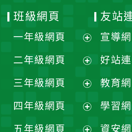
班級網頁
友站
一年級網頁
宣導網
展
二年級網頁
好站連
開
展
三年級網頁
教育網
選
開
展
單
四年級網頁
學習網
選
開
展
單
五年級網頁
資安網
選