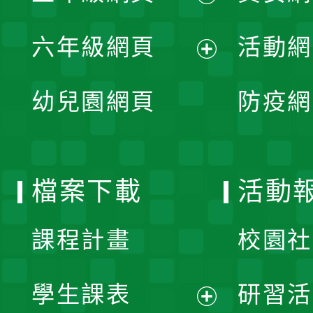
開
展
單
六年級網頁
活動網
選
開
展
單
幼兒園網頁
防疫網
選
開
單
選
檔案下載
活動
單
課程計畫
校園社
學生課表
研習活