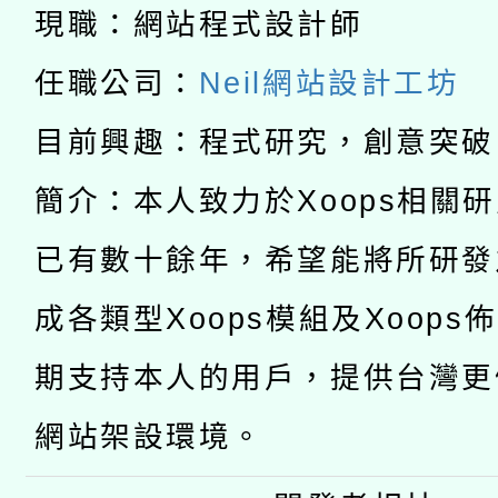
科技賦能─人工智慧(AI
暨閱讀推動專業研習
現職：網站程式設計師
A3數位素養講師名單
礎課程
任職公司：
Neil網站設計工坊
「數位內容與教學軟體線
目前興趣：程式研究，創意突破
有關大陸委員會函釋公
pilot」
簡介：本人致力於Xoops相關
轉知經濟部水利署委託
薪期間赴陸應申請許可
已有數十餘年，希望能將所研發
115年8月22日(星期六)
業技術研究院辦理「11
成各類型Xoops模組及Xoops
2026年桃園地景藝術
桃園市孔廟祈福系列活
用水績優單位及節水達
期支持本人的用戶，提供台灣更
開 智慧啟航」
動」
網站架設環境。