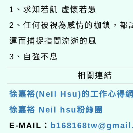
1、求知若飢 虛懷若愚
2、任何被視為感情的枷鎖，都
運而捕捉指間流逝的風
3、自強不息
相關連結
徐嘉裕(Neil Hsu)的工作心得
徐嘉裕 Neil hsu粉絲團
E-MAIL：
b168168tw@gmail