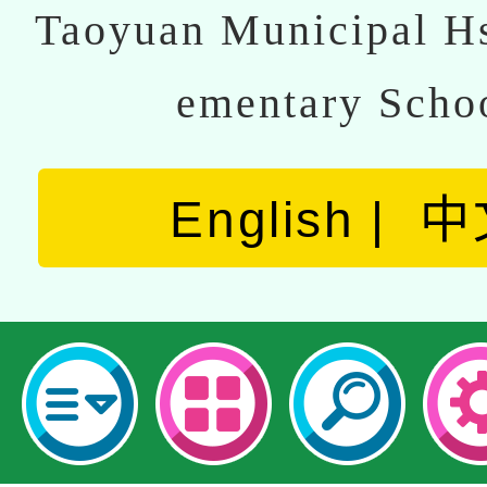
Taoyuan Municipal Hs
ementary Scho
English
中