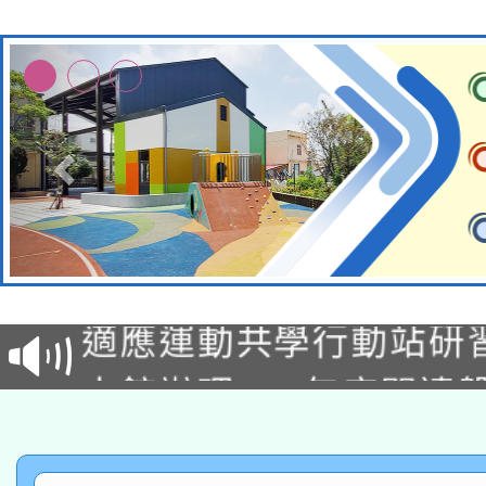
本校115學年度第2次
適應運動共學行動站研
招甄選結果公告(無人
本館辦理115年度閱讀
招)
科技賦能─人工智慧(AI
暨閱讀推動專業研習