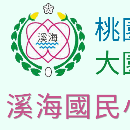
桃
大
溪海國民