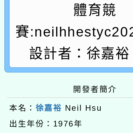
A3數位素養講師名單
礎課程
體育競
「數位內容與教學軟體線
賽:neilhhestyc2
有關大陸委員會函釋公
pilot」
轉知經濟部水利署委託
薪期間赴陸應申請許可
設計者：徐嘉裕 N
115年8月22日(星期六)
業技術研究院辦理「11
2026年桃園地景藝術
桃園市孔廟祈福系列活
用水績優單位及節水達
本校115學年度第2次
開發者簡介
開 智慧啟航」
動」
適應運動共學行動站研
招甄選結果公告(無人
本名：
徐嘉裕
Neil Hsu
本館辦理115年度閱讀
招)
出生年份：1976年