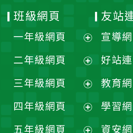
班級網頁
友站
一年級網頁
宣導網
展
二年級網頁
好站連
開
展
三年級網頁
教育網
選
開
展
單
四年級網頁
學習網
選
開
展
單
五年級網頁
資安網
選