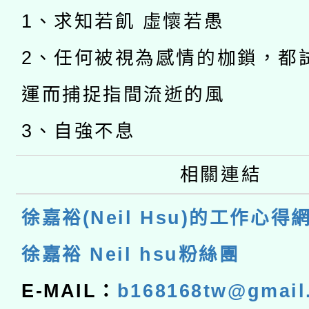
1、求知若飢 虛懷若愚
2、任何被視為感情的枷鎖，都
運而捕捉指間流逝的風
3、自強不息
相關連結
徐嘉裕(Neil Hsu)的工作心得
徐嘉裕 Neil hsu粉絲團
E-MAIL：
b168168tw@gmail