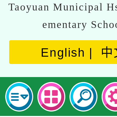
Taoyuan Municipal Hs
ementary Scho
English
中