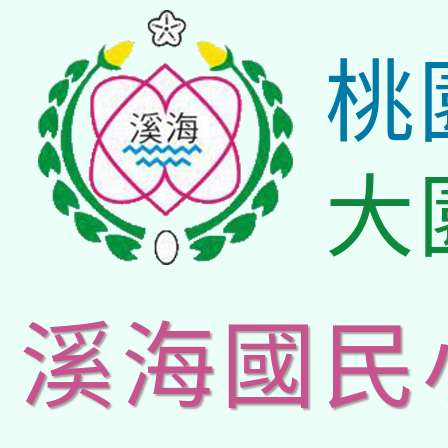
桃
大
溪海國民