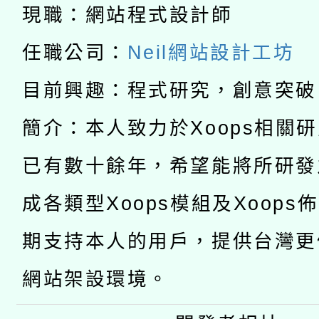
暨閱讀推動專業研習
現職：網站程式設計師
A3數位素養講師名單
礎課程
任職公司：
Neil網站設計工坊
「數位內容與教學軟體線
目前興趣：程式研究，創意突破
有關大陸委員會函釋公
pilot」
簡介：本人致力於Xoops相關
轉知經濟部水利署委託
薪期間赴陸應申請許可
已有數十餘年，希望能將所研發
115年8月22日(星期六)
業技術研究院辦理「11
成各類型Xoops模組及Xoops
2026年桃園地景藝術
桃園市孔廟祈福系列活
用水績優單位及節水達
期支持本人的用戶，提供台灣更
開 智慧啟航」
動」
網站架設環境。