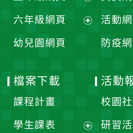
開
展
單
六年級網頁
活動網
選
開
展
單
幼兒園網頁
防疫網
選
開
單
選
檔案下載
活動
單
課程計畫
校園社
學生課表
研習活