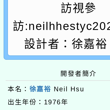
訪視參
「數位內容與教學軟體線
有關大陸委員會函釋公
訪:neilhhestyc2
pilot」
轉知經濟部水利署委託
薪期間赴陸應申請許可
設計者：徐嘉裕 N
115年8月22日(星期六)
業技術研究院辦理「11
2026年桃園地景藝術
桃園市孔廟祈福系列活
用水績優單位及節水達
本校115學年度第2次
開發者簡介
開 智慧啟航」
動」
適應運動共學行動站研
招甄選結果公告(無人
本名：
徐嘉裕
Neil Hsu
本館辦理115年度閱讀
招)
出生年份：1976年
科技賦能─人工智慧(AI