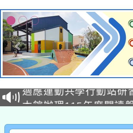
本校115學年度第2次
適應運動共學行動站研
招甄選結果公告(無人
本館辦理115年度閱讀
招)
科技賦能─人工智慧(AI
暨閱讀推動專業研習
A3數位素養講師名單
礎課程